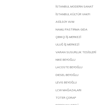
İSTANBUL MODERN SANAT
İSTANBUL KÜLTÜR VAKFI
ASİLSOY AVM
NAMLI PASTIRMA GIDA
ÇIBIKÇI İŞ MERKEZİ
ULUĞ İŞ MERKEZİ
VARAN SUSURLUK TESİSLERİ
NIKE BEYOĞLU
LACOSTE BEYOĞLU
DIESEL BEYOĞLU
LEVIS BEYOĞLU
LCW MAĞAZALARI
TÜTER ÇORAP