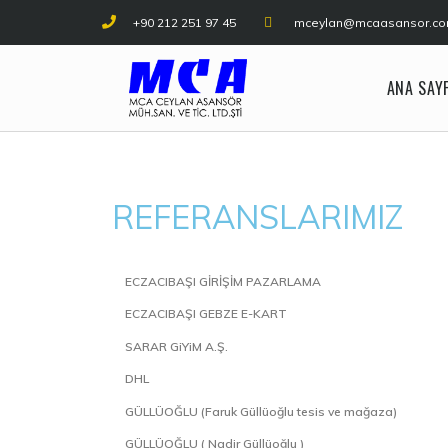
+90 212 251 97 45
mceylan@mcaasansor.c
ANA SAY
REFERANSLARIMIZ
ECZACIBAŞI GİRİŞİM PAZARLAMA
ECZACIBAŞI GEBZE E-KART
SARAR GiYiM A.Ş.
DHL
GÜLLÜOĞLU (Faruk Güllüoğlu tesis ve mağaza)
GÜLLÜOĞLU ( Nadir Güllüoğlu )